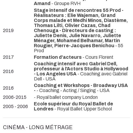
Amand
- Groupe RVH
Stage intensif de rencontres 55 Prod -
Réalisateurs : Elie Wajeman, Grand
Corps malade et Medhi Minos, Diastème,
Thomas Lilti, Olivier Cazas, Chad
2019
Chenouga - Directeurs de casting :
Juliette Denis, Julie Navarro, Juliette
Ménager, Mohamed Belhamar, Martin
Rougier, Pierre-Jacques Benichou
- 55
Prod
2017
Formation d'acteurs
- Cours Florent
Coaching intensif avec Gabriel Dell,
professeur à l'Actors Studio à Hollywood
2016
- Los Angeles USA
- Coaching avec Gabriel
Dell - USA
Coaching et Workshops - Broadway USA
2016
-
- Coaching - Acting / Singing - USA
2006-2015
- Royal ballet company London
Ecole supérieur du Royal Ballet de
2005 - 2006
Londres
- Royal Ballet Upper School
CINÉMA - LONG MÉTRAGE