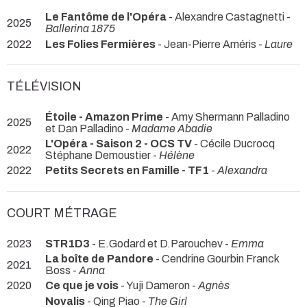
Le Fantôme de l'Opéra
- Alexandre Castagnetti -
2025
Ballerina 1875
2022
Les Folies Fermières
- Jean-Pierre Améris -
Laure
TÉLÉVISION
Étoile - Amazon Prime
- Amy Shermann Palladino
2025
et Dan Palladino -
Madame Abadie
L'Opéra - Saison 2 - OCS TV
- Cécile Ducrocq
2022
Stéphane Demoustier -
Hélène
2022
Petits Secrets en Famille - TF1
-
Alexandra
COURT MÉTRAGE
2023
STR1D3
- E.Godard et D.Parouchev -
Emma
La boîte de Pandore
- Cendrine Gourbin Franck
2021
Boss -
Anna
2020
Ce que je vois
- Yuji Dameron -
Agnès
Novalis
- Qing Piao -
The Girl