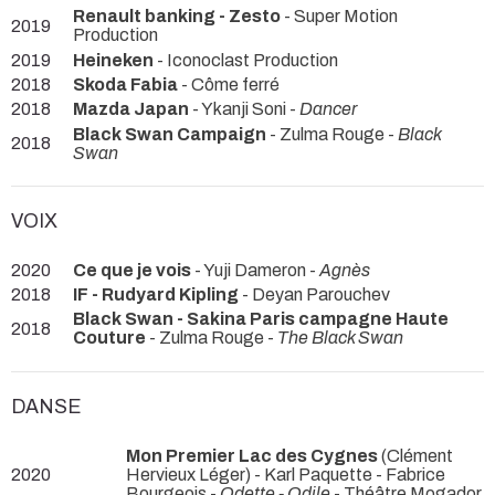
Renault banking - Zesto
- Super Motion
2019
Production
2019
Heineken
- Iconoclast Production
2018
Skoda Fabia
- Côme ferré
2018
Mazda Japan
- Ykanji Soni -
Dancer
Black Swan Campaign
- Zulma Rouge -
Black
2018
Swan
VOIX
2020
Ce que je vois
- Yuji Dameron -
Agnès
2018
IF - Rudyard Kipling
- Deyan Parouchev
Black Swan - Sakina Paris campagne Haute
2018
Couture
- Zulma Rouge -
The Black Swan
DANSE
Mon Premier Lac des Cygnes
(Clément
2020
Hervieux Léger) - Karl Paquette - Fabrice
Bourgeois -
Odette - Odile
- Théâtre Mogador