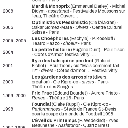
Mardi à Monoprix
(Emmanuel Darley) - Michel
2008
Didym -
assistanat
- Festival des Moussons sur
l'eau, Théâtre Ouvert...
Optimistic vs Pessimistic
(Cie l'Alakran) -
2005
Oskar Gomez-Mata -
Divers
- Centre Culturel
Suisse - Paris
Les Choéphores
(Eschyle) - P.Koseleff /
2004-2005
Teatro Pazzo -
choeur
- Paris
La petite histoire
(Eugène Durif) - Paul Tison
2004
- Côtes d'Armor, festival Vitry ....
Il y a des bals qui se perdent
(Roland
2001
Fichet) - Paul Tison / cie "Mais comment fait-
il?" -
divers
- Côtes d'Armor ... Festival Vitry
Les gardiens des arrosoirs
(divers,
2000
création) - Cie Kipro-co -
divers
- Paris-
Théâtre des Songes
Fric Frac
(Edourd Bourdet) - Aurore Prieto -
1999-2000
Renée
- Théâtre 13 -Paris
Foundial
(Claire Ruppli) - Cie Kipro-co -
1998
Performances
- Stade de France St-Denis
pour la coupe du monde de Football 1998
L'Éveil du Printemps
(F. Wedekind) - Yves
Beaunesne -
Assistanat
- Quartz Brest,
1997-1998