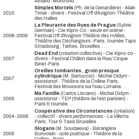
Amand -Montrond...
Simples Mortels
(Ph. de la Genardière) - Alain
2010
Timar -
divers
- Festival Off d'Avignon-Théâtre
des Halles
La Pleurante des Rues de Prague
(Sylvie
Germain) - Cie Kipro-Co -
seule en scène
-
2008-2009
Festival Off d'Avignon Théâtre des HAlles,
Théâtre des Déchargeurs -Paris, tournée Taps
Strasbourg, Tarbes, Bruxelles ....
Dead End
(création collective) - Cie Kipro-co -
2007
divers
- Festival Châlon dans la Rue/ Cirque
Binet-Paris
Oreilles tombantes , groin presque
cylindrique
(M. Bertuccio) - Michel Didym -
2007
assistanat
- Théâtre de la Colline Paris,
Festival des Moussons sur l'eau Lorraine...
Ma Famille
(Carlos Liscano) - Michel Didym -
2005
assistanat
- TEP (théâtre de l'est parisien) -
Paris & tournée....
Coopérative des Circonstances
(création)
2004-2006
- collectif -
divers performances
- La Villette
Paris, Tour & Taxis Bruxelles
Slogans
(M. Soudaieva) - Bérangère
2005
Bonvoisin -
acte poétique
- Théâtre de la
Colline - Paris