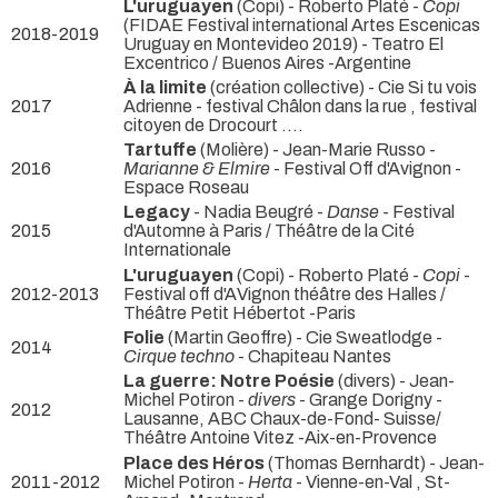
L'uruguayen
(Copi) - Roberto Platé -
Copi
(FIDAE Festival international Artes Escenicas
2018-2019
Uruguay en Montevideo 2019) - Teatro El
Excentrico / Buenos Aires -Argentine
À la limite
(création collective) - Cie Si tu vois
2017
Adrienne
- festival Châlon dans la rue , festival
citoyen de Drocourt ....
Tartuffe
(Molière) - Jean-Marie Russo -
2016
Marianne & Elmire
- Festival Off d'Avignon -
Espace Roseau
Legacy
- Nadia Beugré -
Danse
- Festival
2015
d'Automne à Paris / Théâtre de la Cité
Internationale
L'uruguayen
(Copi) - Roberto Platé -
Copi
-
2012-2013
Festival off d'AVignon théâtre des Halles /
Théâtre Petit Hébertot -Paris
Folie
(Martin Geoffre) - Cie Sweatlodge -
2014
Cirque techno
- Chapiteau Nantes
La guerre: Notre Poésie
(divers) - Jean-
Michel Potiron -
divers
- Grange Dorigny -
2012
Lausanne, ABC Chaux-de-Fond- Suisse/
Théâtre Antoine Vitez -Aix-en-Provence
Place des Héros
(Thomas Bernhardt) - Jean-
2011-2012
Michel Potiron -
Herta
- Vienne-en-Val , St-