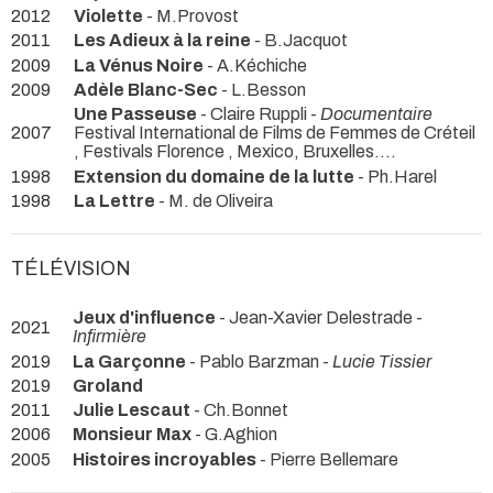
2012
Violette
- M.Provost
2011
Les Adieux à la reine
- B.Jacquot
2009
La Vénus Noire
- A.Kéchiche
2009
Adèle Blanc-Sec
- L.Besson
Une Passeuse
- Claire Ruppli -
Documentaire
2007
Festival International de Films de Femmes de Créteil
, Festivals Florence , Mexico, Bruxelles....
1998
Extension du domaine de la lutte
- Ph.Harel
1998
La Lettre
- M. de Oliveira
TÉLÉVISION
Jeux d'influence
- Jean-Xavier Delestrade -
2021
Infirmière
2019
La Garçonne
- Pablo Barzman -
Lucie Tissier
2019
Groland
2011
Julie Lescaut
- Ch.Bonnet
2006
Monsieur Max
- G.Aghion
2005
Histoires incroyables
- Pierre Bellemare