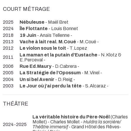
COURT MÉTRAGE
2025
Nébuleuse
- Maël Bret
2024
Île Flottante
- Louis Bonnet
2018
19 Juin
- Anaïs Tellenne -
2013
Vache à lait real. M.Coué
- M.Coué -
2012
Le violon sous le toit
- T.Lopez
La maman et la putain d’Eustache
- N.Klotz &
2011
E.Perceval -
2006
Rue Ed.Maury
- D.Cabrera -
2005
La Stratégie de l’Opossum
- M.Vinel -
2004
Un si bel Avenir
- D.Reig -
2003
Le Jour où j’ai perdu la tête
- S.Alcaraz -
THÉÂTRE
La véritable histoire du Père-Noël
(Charles
Mollet) - Charles Mollet -
Huldra la sorcière/
2024-2025
Théâtre immersif
- Grand Hôtel des Rêves-