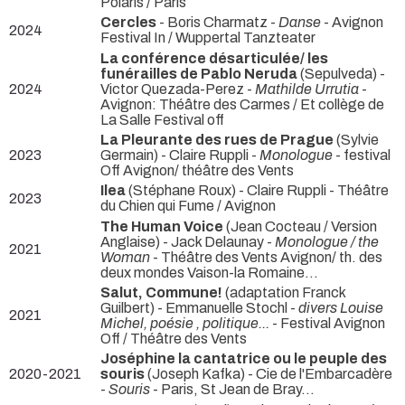
Polaris / Paris
Cercles
- Boris Charmatz -
Danse
- Avignon
2024
Festival In / Wuppertal Tanzteater
La conférence désarticulée/ les
funérailles de Pablo Neruda
(Sepulveda) -
2024
Victor Quezada-Perez -
Mathilde Urrutia
-
Avignon: Théâtre des Carmes / Et collège de
La Salle Festival off
La Pleurante des rues de Prague
(Sylvie
2023
Germain) - Claire Ruppli -
Monologue
- festival
Off Avignon/ théâtre des Vents
Ilea
(Stéphane Roux) - Claire Ruppli
- Théâtre
2023
du Chien qui Fume / Avignon
The Human Voice
(Jean Cocteau / Version
Anglaise) - Jack Delaunay -
Monologue / the
2021
Woman
- Théâtre des Vents Avignon/ th. des
deux mondes Vaison-la Romaine...
Salut, Commune!
(adaptation Franck
Guilbert) - Emmanuelle Stochl -
divers Louise
2021
Michel, poésie , politique...
- Festival Avignon
Off / Théâtre des Vents
Joséphine la cantatrice ou le peuple des
2020-2021
souris
(Joseph Kafka) - Cie de l'Embarcadère
-
Souris
- Paris, St Jean de Bray...