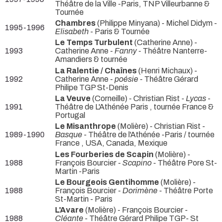
Théâtre de la Ville -Paris, TNP Villeurbanne &
Tournée
Chambres
(Philippe Minyana) - Michel Didym -
1995-1996
Elisabeth
- Paris & Tournée
Le Temps Turbulent
(Catherine Anne) -
1993
Catherine Anne -
Fanny
- Théâtre Nanterre-
Amandiers & tournée
La Ralentie / Chaînes
(Henri Michaux) -
1992
Catherine Anne -
poésie
- Théâtre Gérard
Philipe TGP St-Denis
La Veuve
(Corneille) - Christian Rist -
Lycas
-
1991
Théâtre de L'Athénée Paris , tournée France &
Portugal
Le Misanthrope
(Molière) - Christian Rist -
1989-1990
Basque
- Théâtre de l'Athénée -Paris / tournée
France , USA, Canada, Mexique
Les Fourberies de Scapin
(Molière) -
1988
François Bourcier -
Scapino
- Théâtre Pore St-
Martin -Paris
Le Bourgeois Gentihomme
(Molière) -
1988
François Bourcier -
Dorimène
- Théâtre Porte
St-Martin - Paris
L'Avare
(Molière) - François Bourcier -
1988
Cléante
- Théâtre Gérard Philipe TGP- St