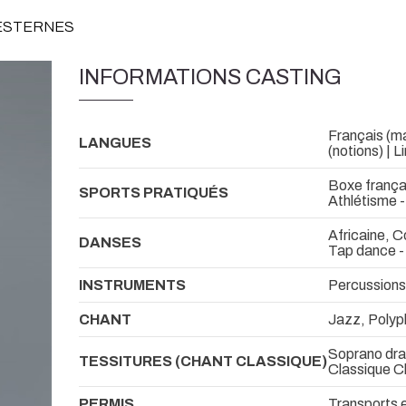
DESTERNES
INFORMATIONS CASTING
Français (maî
LANGUES
(notions) | L
Boxe françai
SPORTS PRATIQUÉS
Athlétisme 
Africaine, 
DANSES
Tap dance -
INSTRUMENTS
Percussions
CHANT
Jazz, Polyp
Soprano dra
TESSITURES (CHANT CLASSIQUE)
Classique C
PERMIS
Transports