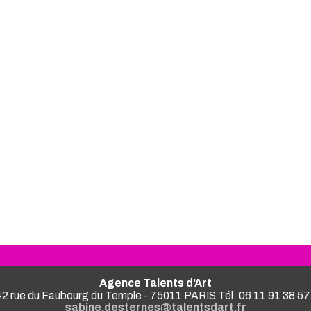
Agence Talents d'Art
2 rue du Faubourg du Temple - 75011 PARIS Tél. 06 11 91 38 57
sabine.desternes@talentsdart.fr