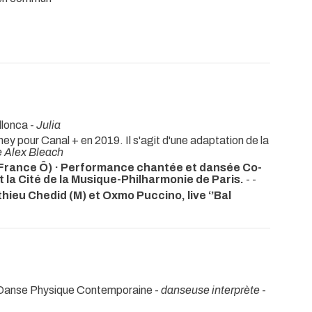
llonca -
Julia
ey pour Canal + en 2019. Il s'agit d'une adaptation de la
 Alex Bleach
ance Ô) · Performance chantée et dansée Co-
la Cité de la Musique-Philharmonie de Paris.
- -
eu Chedid (M) et Oxmo Puccino, live ‘’Bal
la Danse Physique Contemporaine -
danseuse interprète
-