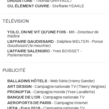
DRUGSTORE
- Thomas GRIFFAULT
CU, ÉLÉMENT CUIVRE
- Steffanie YEAKLE
TÉLÉVISION
YOLO, ON NE VIT QU'UNE FOIS
- M6 -
Directeur de
théâtre
L'AFFAIRE GAUDISSARD
- Delphine WELTER -
Ponce
Gaudissard (le meurtrier)
L’AFFAIRE SALENGRO
- Yves BOISSET -
Parlementaire
PUBLICITÉ
BALLADINS HÔTELS
- Web Série (Henry Gander)
ART DESIGN
- Campagne nationale TV (Thierry Vergnes)
PRONUPTIA
- Campagne monde (Yves Lavallette)
BANQUE DE L’OR
- Campagne nationale TV
AEROPORTS DE PARIS
- Campagne Internet
UEFA - Euro 2016
- Campagne nationale TV