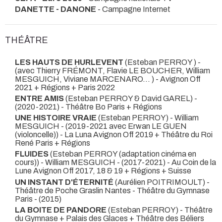
DANETTE - DANONE
- Campagne Internet
THÉÂTRE
LES HAUTS DE HURLEVENT
(Esteban PERROY ) -
(avec Thierry FRÉMONT, Flavie LE BOUCHER, William
MESGUICH, Viviane MARCENARO… ) - Avignon Off
2021 + Régions + Paris 2022
ENTRE AMIS
(Esteban PERROY & David GAREL) -
(2020-2021) - Théâtre Bo Paris + Régions
UNE HISTOIRE VRAIE
(Esteban PERROY) - William
MESGUICH -
(2019-2021 avec Erwan LE GUEN
(violoncelle)) - La Luna Avignon Off 2019 + Théâtre du Roi
René Paris + Régions
FLUIDES
(Esteban PERROY (adaptation cinéma en
cours)) - William MESGUICH -
(2017-2021) - Au Coin de la
Lune Avignon Off 2017, 18 & 19 + Régions + Suisse
UN INSTANT D'ÉTERNITÉ
(Aurélien POITRIMOULT) -
Théâtre de Poche Graslin Nantes - Théâtre du Gymnase
Paris -
(2015)
LA BOITE DE PANDORE
(Esteban PERROY) - Théâtre
du Gymnase + Palais des Glaces + Théâtre des Béliers