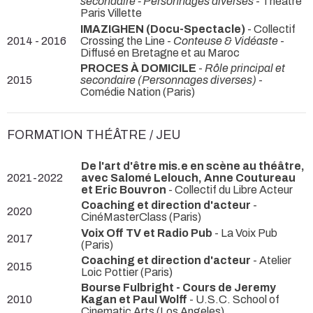
secondaire - Personnages diverses
- Théâtre
Paris Villette
IMAZIGHEN (Docu-Spectacle)
- Collectif
2014 - 2016
Crossing the Line -
Conteuse & Vidéaste
-
Diffusé en Bretagne et au Maroc
PROCES À DOMICILE
-
Rôle principal et
2015
secondaire (Personnages diverses)
-
Comédie Nation (Paris)
FORMATION THÉÂTRE / JEU
De l'art d'être mis.e en scène au théâtre,
2021-2022
avec Salomé Lelouch, Anne Coutureau
et Eric Bouvron
- Collectif du Libre Acteur
Coaching et direction d'acteur
-
2020
CinéMasterClass (Paris)
Voix Off TV et Radio Pub
- La Voix Pub
2017
(Paris)
Coaching et direction d'acteur
- Atelier
2015
Loic Pottier (Paris)
Bourse Fulbright - Cours de Jeremy
2010
Kagan et Paul Wolff
- U.S.C. School of
Cinematic Arts (Los Angeles)