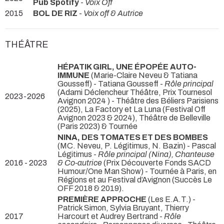
Pub Spotify
-
Voix Off
2015
BOL DE RIZ
-
Voix off & Autrice
THÉÂTRE
HÉPATIK GIRL, UNE ÉPOPÉE AUTO-
IMMUNE
(Marie-Claire Neveu & Tatiana
Gousseff) - Tatiana Gousseff -
Rôle principal
(Adami Déclencheur Théâtre, Prix Tournesol
2023-2026
Avignon 2024 ) - Théâtre des Béliers Parisiens
(2025), La Factory et La Luna (Festival Off
Avignon 2023 & 2024), Théâtre de Belleville
(Paris 2023) & Tournée
NINA, DES TOMATES ET DES BOMBES
(MC. Neveu, P. Légitimus, N. Bazin) - Pascal
Légitimus -
Rôle principal (Nina), Chanteuse
2016 - 2023
& Co-autrice
(Prix Découverte Fonds SACD
Humour/One Man Show) - Tournée à Paris, en
Régions et au Festival d’Avignon (Succès Le
OFF 2018 & 2019).
PREMIÈRE APPROCHE
(Les E.A.T.) -
Patrick Simon, Sylvia Bruyant, Thierry
2017
Harcourt et Audrey Bertrand -
Rôle