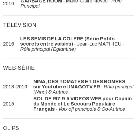
GARBAGE ROOM
- Marie-Claire Neveu -
Rôle
2010
Principal
TÉLÉVISION
LES SEMIS DE LA COLERE (Série Petits
2016
secrets entre voisins)
- Jean-Luc MATHIEU -
Rôle principal (Eglantine)
WEB-SÉRIE
NINA, DES TOMATES ET DES BOMBES
2018-2019
sur Youtube et IMAGOTV.FR
-
Rôle principal
(Nina) & Autrice
BOL DE RIZ & 5 VIDEOS WEB pour Copain
2015
du Monde et Le Secours Populaire
Français
-
Voix off principale & Co-Autrice
CLIPS