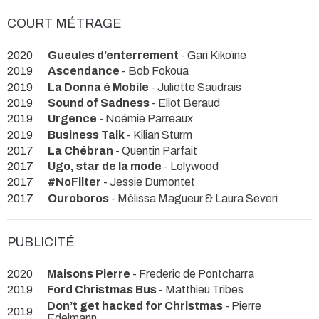
COURT MÉTRAGE
2020
Gueules d’enterrement
- Gari Kikoïne
2019
Ascendance
- Bob Fokoua
2019
La Donna è Mobile
- Juliette Saudrais
2019
Sound of Sadness
- Eliot Beraud
2019
Urgence
- Noémie Parreaux
2019
Business Talk
- Kilian Sturm
2017
La Chébran
- Quentin Parfait
2017
Ugo, star de la mode
- Lolywood
2017
#NoFilter
- Jessie Dumontet
2017
Ouroboros
- Mélissa Magueur & Laura Severi
PUBLICITÉ
2020
Maisons Pierre
- Frederic de Pontcharra
2019
Ford Christmas Bus
- Matthieu Tribes
Don’t get hacked for Christmas
- Pierre
2019
Edelmann