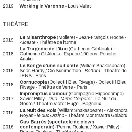
2019
Working In Varenne
- Louis Vallet
THÉÂTRE
Le Misanthrope
(Molière) - Jean-François Hoche -
2019
Alceste
- Théâtre de l'Orme
La Tragédie de L’Ane
(Catherine Gil Alcala) -
2018
Catherine Gil Alcala
- Espace 100 ecs, Péniche
Anako
Le Songe d'une nuit d'été
(William Shakespeare) -
2018
Sean Hardy / Cie Summertide -
Bottom
- Théâtre de
l'ENS - Paris
Cornucopia
(Collectif Bleu Rivage) - Collectif Bleu
2018
Rivage
- Théâtre de Verre - Paris
Impromptus d'amour
(Compagnie Hippocampe) -
2017
Xavier Pilloy -
Duo - Mime Corporel
- La Nuit du
Geste / Théâtre Victor Hugo - Bagneux
La Nuit des Rois
(William Shakespeare) - Alexandra
2016
Royan -
le duc Orsino
- Théâtre Montmartre Galabru
Cas-Barrés (spectacle de clown
2016
contemporain)
(Perrine Rouland / Xavier Pilloy) -
Perrine Rouland
- Théâtre Adyar