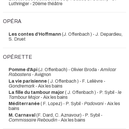
Luthringer
- 20ème théâtre
OPÉRA
Les contes d’Hoffmann
(J. Offenbach ) - J. Depardieu,
S. Druet
OPÉRETTE
Pomme d'Api
(J. Offenbach) - Olivier Broda -
Amilcar
Rabastens
- Avignon
La vie parisienne
( J. Offenbach ) - F. Lelièvre -
Gondremark
- Aix les bains
La fille du tambour major
( J. Offenbach ) - P. Sybil -
le
Tambour Major
- Aix les bains
Méditerranée
( F. Lopez) - P. Sybil -
Padovani
- Aix les
bains
M. Carnaval
(F. Dard, C. Aznavour) - P. Sybil -
Commissaire Reboudin
- Aix les bains