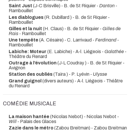
Saint Just
(J-C Brisville) - B. de St Riquier -
Danton
-
Rambouillet
Les diablogues
(R. Dubillard ) - B. de St Riquier
-
Rambouillet
Gilles et la nuit
(H. Claus) - B. de St Riquier -
Gilles de
Rais
- Rambouillet
Une tempête
(A. Césaire) - C. Larrivaud -
Ferdinand
-
Rambouillet
Labiche: Moteur
(E. Labiche) - A-l. Liégeois -
Galathée
-
Théâtre du Renard
Outrage à l’évolution
(J-L Coudray ) - B. de St Riquier
-
Avignon
Station des oubliés
(Taïra ) - P. Lyévin -
Ulysse
Grand guignol
(divers auteurs) - A-l. Liégeois
- Théâtre
du Renard
COMÉDIE MUSICALE
La maison hantée
(Nicolas Nebot) - Nicolas Nebot -
Will
- Palais des Glaces
Zazie dans le métro
(Zabou Breitman) - Zabou Breitman