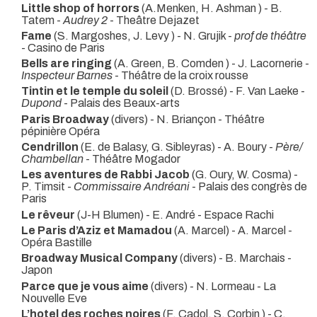
Little shop of horrors
(A.Menken, H. Ashman ) - B.
Tatem -
Audrey 2
- Theâtre Dejazet
Fame
(S. Margoshes, J. Levy ) - N. Grujik -
prof de théâtre
- Casino de Paris
Bells are ringing
(A. Green, B. Comden ) - J. Lacornerie -
Inspecteur Barnes
- Théâtre de la croix rousse
Tintin et le temple du soleil
(D. Brossé) - F. Van Laeke -
Dupond
- Palais des Beaux-arts
Paris Broadway
(divers) - N. Briançon
- Théâtre
pépinière Opéra
Cendrillon
(E. de Balasy, G. Sibleyras) - A. Boury -
Père/
Chambellan
- Théâtre Mogador
Les aventures de Rabbi Jacob
(G. Oury, W. Cosma) -
P. Timsit -
Commissaire Andréani
- Palais des congrès de
Paris
Le rêveur
(J-H Blumen) - E. André
- Espace Rachi
Le Paris d’Aziz et Mamadou
(A. Marcel) - A. Marcel
-
Opéra Bastille
Broadway Musical Company
(divers) - B. Marchais
-
Japon
Parce que je vous aime
(divers) - N. Lormeau
- La
Nouvelle Eve
L’hotel des roches noires
(F. Cadol, S. Corbin ) - C.