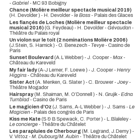
-
Gabriel
- MC 93 Bobigny
Chance (Molière meilleur spectacle musical 2019)
(H. Devolder ) - H. Devolder -
le Boss
- Palais des Glaces
Les fiançés de Loches (Molière meilleur spectacle
musical 2016)
(G. Feydeau) - H. Devolder -
Gévaudan
-
Théâtre du Palais royal
Un violon sur le toit (2 nominations Molière 2006)
(J.Stein, S. Harnick ) - O. Benezech -
Tevye
- Casino de
Paris
Sunset Boulevard
(A.L Webber) - J. Cooper -
Max
-
Château du Kareveld
My fair lady
(A-J Lerner, F. Loewe ) - J. Cooper -
Henry
Higgins
- Château du Kareveld
Sister Act
(A. Menken, G. Slater ) - C. Brouwer -
Joey
-
Théâtre Mogador
Hairspray
(M. Shaiman, M. O’Donnell ) - N. Grujik -
Edna
Turnblad
- Casino de Paris
Le magicien d’Oz
(J. Sams, A-L Webber ) - J. Sams -
Le
Magicien
- Palais des congrès de Paris
Kiss me Kate
(S & B Spewack, C. Porter ) - L.Blaleley -
Le concierge
- Théâtre du Châtelet
Les parapluies de Cherbourg
(M. Legrand, J.Demy ) -
V. Vittoz -
M. Dubourg/M. Aubin
- Théâtre du Châtelet