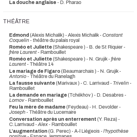
La douche anglaise
- D. Pharao
THÉÂTRE
Edmond
(Alexis Michalik) - Alexis Michalik -
Constant
Coquelin
- théâtre du palais royal
Roméo et Juliette
(Shakespeare ) - B. de St Riquier -
frère Laurent
- Rambouillet
Roméo et Juliette
(Shakespeare ) - N. Grujik -
frère
Laurent
- Théâtre 14
Le mariage de Figaro
(Beaumarchais ) - N. Grujik -
Antonio
- Théâtre du Ranelagh
La fausse suivante
(Marivaux ) - C. Larrivaud -
Trivelin
-
Rambouillet
La demande en mariage
(Tchékhov ) - D. Desabres -
Lomov
- Rambouillet
Feu la mère de madame
(Feydeau) - H. Devolder -
Joseph
- Théâtre du Lucernaire
Conversation après un enterrement
(Y. Reza) -
C.Larrivaud -
Alex
- Rambouillet
L’augmentation
(G. Perec) - A-l Liégeois -
l'hypothèse
positive
- Espace Jemmapes