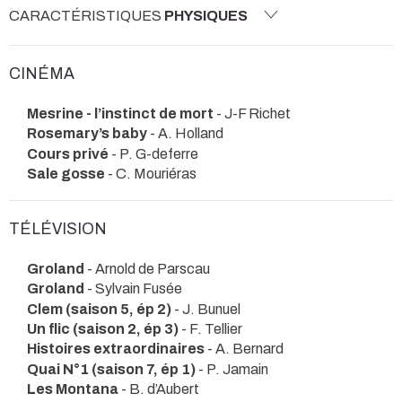
CARACTÉRISTIQUES
PHYSIQUES
CINÉMA
Mesrine - l’instinct de mort
- J-F Richet
Rosemary’s baby
- A. Holland
Cours privé
- P. G-deferre
Sale gosse
- C. Mouriéras
TÉLÉVISION
Groland
- Arnold de Parscau
Groland
- Sylvain Fusée
Clem (saison 5, ép 2)
- J. Bunuel
Un flic (saison 2, ép 3)
- F. Tellier
Histoires extraordinaires
- A. Bernard
Quai N°1 (saison 7, ép 1)
- P. Jamain
Les Montana
- B. d’Aubert