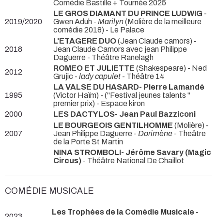
Comédie Bastille + Tournée 2025
LE GROS DIAMANT DU PRINCE LUDWIG
-
2019/2020
Gwen Aduh -
Marilyn
(Molière de la meilleure
comédie 2018) - Le Palace
L'ETAGERE DUO
(Jean Claude camors) -
2018
Jean Claude Camors avec jean Philippe
Daguerre
- Théâtre Ranelagh
ROMEO ET JULIETTE
(Shakespeare) - Ned
2012
Grujic -
lady capulet
- Théâtre 14
LA VALSE DU HASARD- Pierre Lamandé
1995
(Victor Haïm) -
("Festival jeunes talents "
premier prix) - Espace kiron
2000
LES DACTYLOS- Jean Paul Bazziconi
LE BOURGEOIS GENTILHOMME
(Molière) -
2007
Jean Philippe Daguerre -
Dorimène
- Theâtre
de la Porte St Martin
NINA STROMBOLI- Jérôme Savary (Magic
Circus)
- Théâtre National De Chaillot
COMÉDIE MUSICALE
Les Trophées de la Comédie Musicale
-
2023