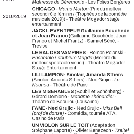
Maîtresse de Cérémonie
- Les Folies Bergères
CHICAGO
-
Mama Morton
(Prix du meilleur
second rôle féminin / (Trophées de la comédie
2018/2019
musicale 2019)) - Théâtre Mogador stage
entertainment
JACK L EVENTREUR Guillaume Bouchède
et Jean Franco
(Guillaume Bouchède, Jean
Franco et Michel Frantz) - Samuel Séné,
-
Trévise
LE BAL DES VAMPIRES
- Roman Polanski -
Ensemble+ doublure Magda
(Molière du
meilleur spectacle visuel) - Theâtre Mogador
Stage Entertainment
LILI LAMPION- Sinclair, Amanda Sthers
(Sinclair, Amanda Sthers) - Ned Grujic -
La
Nounou
- Théâtre de Paris
LES MISERABLES
(Boublil et Schönberg) -
Gérard Demierre -
Madame Thénardier
-
Théâtre de Beaulieu (Lausanne)
FAME- Ned Grujic
- Ned Grujic -
Miss Bell
(prof de danse)
- Comédia, tournée ATA,
Casino de Paris
UN VIOLON SUR LE TOIT
(Adaptation
Stéphane Laporte) - Olivier Benezech -
Tzeitel