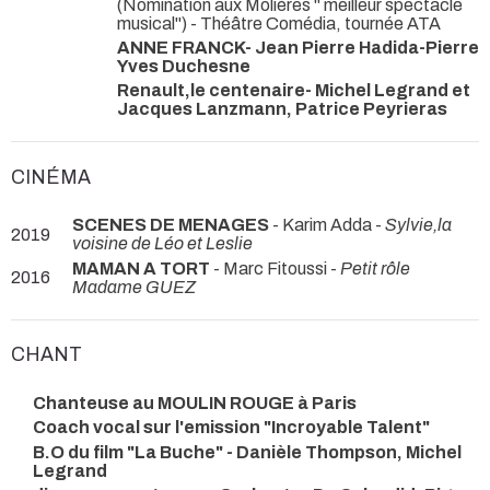
(Nomination aux Molières " meilleur spectacle
musical") - Théâtre Comédia, tournée ATA
ANNE FRANCK- Jean Pierre Hadida-Pierre
Yves Duchesne
Renault,le centenaire- Michel Legrand et
Jacques Lanzmann, Patrice Peyrieras
CINÉMA
SCENES DE MENAGES
- Karim Adda -
Sylvie,la
2019
voisine de Léo et Leslie
MAMAN A TORT
- Marc Fitoussi -
Petit rôle
2016
Madame GUEZ
CHANT
Chanteuse au MOULIN ROUGE à Paris
Coach vocal sur l'emission "Incroyable Talent"
B.O du film "La Buche" - Danièle Thompson, Michel
Legrand