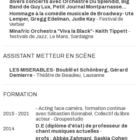
divers concerts avec Orchestre Du Splendid, Big
Band de Guy Lux, Petit Journal Montparnasse...
Hommage à la comédie musicale de Broadway- Ute
Lemper, Gregg Edelman, Judie Kay
- Festival de
Verbier
Minafric Orchestra "Viva la Black"- Keith Tippett
-
festivals de Jazz, Le Mans, Sardaigne
ASSISTANT METTEUR EN SCÈNE
LES MISERABLES- Boublil et Schönberg, Gérard
Demierre
- Théâtre de Beaulieu, Lausanne
FORMATION
- Acting face caméra, formation continue
2015 - 2021
avec Sébastien Bonnabel, Collectif du libre
acteur - Groupestudio
D.E (diplôme d'état) de professeur de
2014
chant musiques actuelles
-
profs : Abbès Zahmani, Saskia Cohen