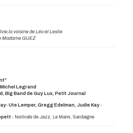
lvie,la voisine de Léo et Leslie
ôle Madame GUEZ
nt"
, Michel Legrand
, Big Band de Guy Lux, Petit Journal
ay- Ute Lemper, Gregg Edelman, Judie Kay
-
ppett
- festivals de Jazz, Le Mans, Sardaigne