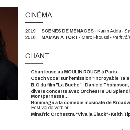
CINÉMA
2019
SCENES DE MENAGES
- Karim Adda -
Sy
2016
MAMAN A TORT
- Marc Fitoussi -
Petit r
CHANT
Chanteuse au MOULIN ROUGE à Paris
Coach vocal sur l'emission "Incroyable Tale
B.O du film "La Buche" - Danièle Thompson
divers concerts avec Orchestre Du Splendid
Montparnasse...
Hommage à la comédie musicale de Broadw
Festival de Verbier
Minafric Orchestra "Viva la Black"- Keith Ti