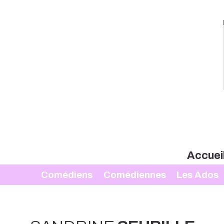
Accuei
Comédiens
Comédiennes
Les Ados