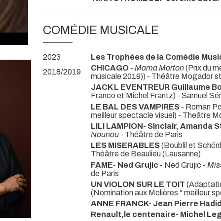
COMÉDIE MUSICALE
2023
Les Trophées de la Comédie Musi
CHICAGO
-
Mama Morton
(Prix du m
2018/2019
musicale 2019)) - Théâtre Mogador s
JACK L EVENTREUR Guillaume Bo
Franco et Michel Frantz) - Samuel Sé
LE BAL DES VAMPIRES
- Roman Po
meilleur spectacle visuel) - Theâtre
LILI LAMPION- Sinclair, Amanda S
Nounou
- Théâtre de Paris
LES MISERABLES
(Boublil et Schön
Théâtre de Beaulieu (Lausanne)
FAME- Ned Grujic
- Ned Grujic -
Miss
de Paris
UN VIOLON SUR LE TOIT
(Adaptati
(Nomination aux Molières " meilleur 
ANNE FRANCK- Jean Pierre Hadid
Renault,le centenaire- Michel L