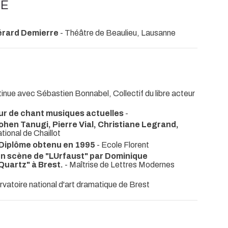
NE
érard Demierre
- Théâtre de Beaulieu, Lausanne
inue avec Sébastien Bonnabel, Collectif du libre acteur
eur de chant musiques actuelles
-
hen Tanugi, Pierre Vial, Christiane Legrand,
ional de Chaillot
ng.Diplôme obtenu en 1995
- Ecole Florent
 en scène de "LUrfaust" par Dominique
Quartz" à Brest.
- Maîtrise de Lettres Modernes
vatoire national d'art dramatique de Brest