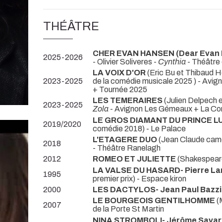
THÉÂTRE
CHER EVAN HANSEN (Dear Evan 
2025-2026
- Olivier Soliveres -
Cynthia
- Théâtre
LA VOIX D'OR
(Eric Bu et Thibaud Ho
2023-2025
de la comédie musicale 2025 ) - Avig
+ Tournée 2025
LES TEMERAIRES
(Julien Delpech e
2023-2025
Zola
- Avignon Les Gémeaux + La Com
LE GROS DIAMANT DU PRINCE L
2019/2020
comédie 2018) - Le Palace
L'ETAGERE DUO
(Jean Claude camo
2018
- Théâtre Ranelagh
2012
ROMEO ET JULIETTE
(Shakespeare
LA VALSE DU HASARD- Pierre L
1995
premier prix) - Espace kiron
2000
LES DACTYLOS- Jean Paul Bazzi
LE BOURGEOIS GENTILHOMME
(M
2007
de la Porte St Martin
NINA STROMBOLI- Jérôme Savary