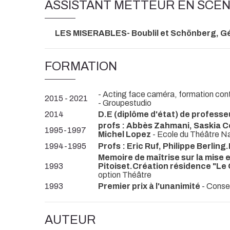
ASSISTANT METTEUR EN SCÈ
LES MISERABLES- Boublil et Schönberg, G
FORMATION
- Acting face caméra, formation cont
2015 - 2021
- Groupestudio
2014
D.E (diplôme d'état) de profess
profs : Abbès Zahmani, Saskia Co
1995-1997
Michel Lopez
- Ecole du Théâtre Nat
1994-1995
Profs : Eric Ruf, Philippe Berli
Memoire de maîtrise sur la mise
1993
Pitoiset.Création résidence "Le 
option Théâtre
1993
Premier prix à l'unanimité
- Conser
AUTEUR