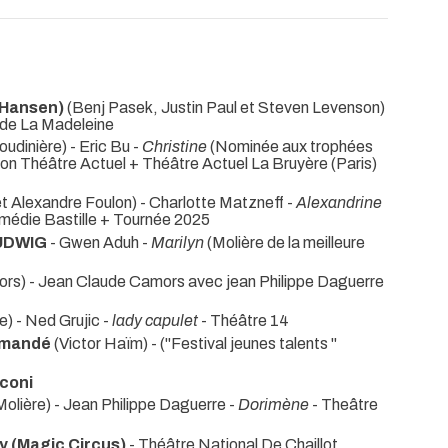
Hansen)
(Benj Pasek, Justin Paul et Steven Levenson)
 de La Madeleine
udinière) - Eric Bu -
Christine
(Nominée aux trophées
non Théâtre Actuel + Théâtre Actuel La Bruyère (Paris)
t Alexandre Foulon) - Charlotte Matzneff -
Alexandrine
édie Bastille + Tournée 2025
UDWIG
- Gwen Aduh -
Marilyn
(Molière de la meilleure
rs) - Jean Claude Camors avec jean Philippe Daguerre
) - Ned Grujic -
lady capulet
- Théâtre 14
amandé
(Victor Haïm) -
("Festival jeunes talents "
coni
olière) - Jean Philippe Daguerre -
Dorimène
- Theâtre
 (Magic Circus)
- Théâtre National De Chaillot