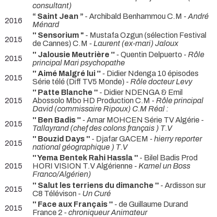
consultant)
“ Saint Jean ”
- Archibald Benhammou C.M -
André
2016
Ménard
'' Sensorium "
- Mustafa Ozgun (sélection Festival
2015
de Cannes) C.M -
Laurent (ex-mari) Jaloux
'' Jalousie Meutrière ''
- Quentin Delpuerto -
Rôle
2015
principal Mari psychopathe
'' Aimé Malgré lui ''
- Didier Ndenga 10 épisodes
2015
Série télé (Diff TV5 Monde) -
Rôle docteur Levy
'' Patte Blanche ''
- Didier NDENGA & Emil
2015
Abossolo Mbo HD Production C.M -
Rôle principal
David (commissaire Ripoux) C.M Réal :
'' Ben Badis ''
- Amar MOHCEN Série TV Algérie -
2015
Tallayrand (chef des colons français ) T.V
'' Bouzid Days ''
- Djafar GACEM -
hierry reporter
2015
national géographique ) T.V
'' Yema Bentek Rahi Hassla ''
- Bilel Badis Prod
2015
HORI VISION T.V Algérienne -
Kamel un Boss
Franco/Algérien)
'' Salut les terriens du dimanche ''
- Ardisson sur
2015
C8 Télévison -
Un Curé
'' Face aux Français ''
- de Guillaume Durand
2015
France 2 -
chroniqueur Animateur