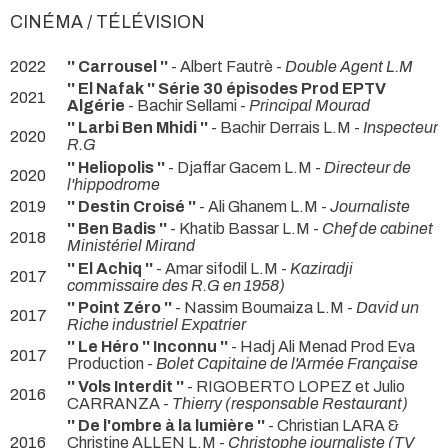
CINÉMA / TÉLÉVISION
2022
'' Carrousel ''
- Albert Fautrè -
Double Agent L.M
'' El Nafak '' Série 30 épisodes Prod EPTV
2021
Algérie
- Bachir Sellami -
Principal Mourad
'' Larbi Ben Mhidi ''
- Bachir Derrais L.M -
Inspecteur
2020
R.G
'' Heliopolis ''
- Djaffar Gacem L.M -
Directeur de
2020
l'hippodrome
2019
'' Destin Croisé ''
- Ali Ghanem L.M -
Journaliste
'' Ben Badis ''
- Khatib Bassar L.M -
Chef de cabinet
2018
Ministériel Mirand
'' El Achiq ''
- Amar sifodil L.M -
Kaziradji
2017
commissaire des R.G en 1958)
'' Point Zéro ''
- Nassim Boumaiza L.M -
David un
2017
Riche industriel Expatrier
'' Le Héro '' Inconnu ''
- Hadj Ali Menad Prod Eva
2017
Production -
Bolet Capitaine de l'Armée Française
'' Vols Interdit ''
- RIGOBERTO LOPEZ et Julio
2016
CARRANZA -
Thierry (responsable Restaurant)
'' De l'ombre à la lumière ''
- Christian LARA &
2016
Christine ALLEN L.M -
Christophe journaliste (TV