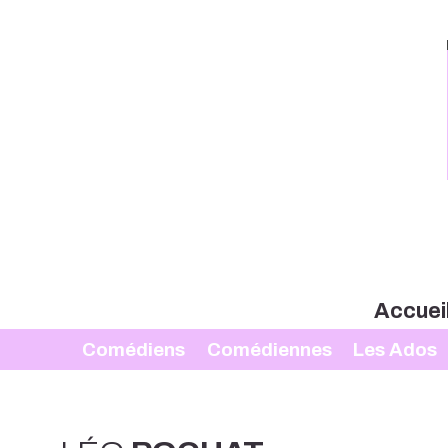
Accuei
Comédiens
Comédiennes
Les Ados