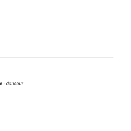
re
-
danseur