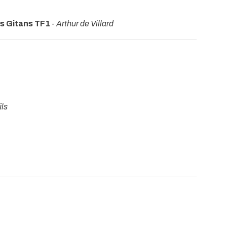
3
es Gitans TF1
-
Arthur de Villard
ils