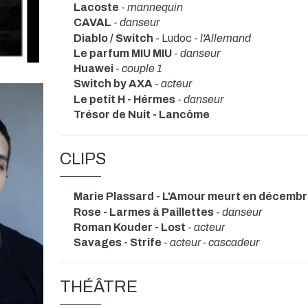
Lacoste
-
mannequin
CAVAL
-
danseur
Diablo / Switch
- Ludoc -
l'Allemand
Le parfum MIU MIU
-
danseur
Huawei
-
couple 1
Switch by AXA
-
acteur
Le petit H - Hérmes
-
danseur
Trésor de Nuit - Lancôme
CLIPS
Marie Plassard - L'Amour meurt en décemb
Rose - Larmes à Paillettes
-
danseur
Roman Kouder - Lost
-
acteur
Savages - Strife
-
acteur - cascadeur
THÉÂTRE