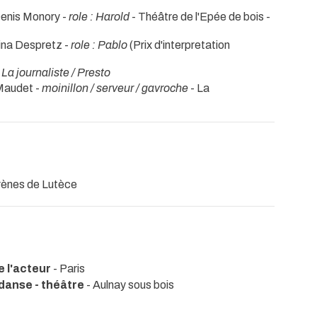
Denis Monory -
role : Harold
- Théâtre de l'Epée de bois -
ina Despretz -
role : Pablo
(Prix d'interpretation
: La journaliste / Presto
 Maudet -
moinillon / serveur / gavroche
- La
rènes de Lutèce
e l'acteur
- Paris
 danse - théâtre
- Aulnay sous bois