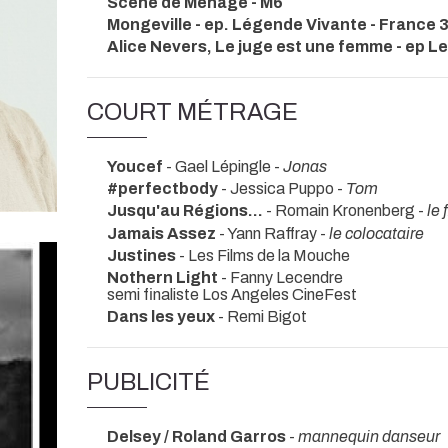
Scène de Ménage - M6
Mongeville - ep. Légende Vivante - France 
Alice Nevers, Le juge est une femme - ep L
COURT MÉTRAGE
Youcef
- Gael Lépingle -
Jonas
#perfectbody
- Jessica Puppo -
Tom
Jusqu'au Régions...
- Romain Kronenberg -
le f
Jamais Assez
- Yann Raffray -
le colocataire
Justines
- Les Films de la Mouche
Nothern Light
- Fanny Lecendre
semi finaliste Los Angeles CineFest
Dans les yeux
- Remi Bigot
PUBLICITÉ
Delsey / Roland Garros
-
mannequin danseur