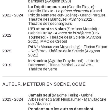
barriques (Avignon 2023)
Le Dépôt amoureux
(Camille Plazar) -
Camille Plazar -
Le prince charmant
(Grand
2021 - 2024
Prix de Nanterre-sur-Scène) - Grand Parquet,
Theatre des Barriques (Avignon 2022),
Théâtre des déchargeurs
L'Etat contre Nolan
(Stefano Massini) -
Gabriel Dufay -
Avocat de la défense
(Prix
2022
Tournesol) - Théâtre de la Scierie (Avignon
2021), MAC de Créteil
PAN !
(Marius von Mayenburg) - Florian Sitbon
2022
-
Ralf Pan
- Théâtre de la Scierie (Avignon
2021)
In Nomine
(Agathe Freydefont) - Juliette
2019
Daremont, Titiane Barthel -
Le lièvre
-
Théâtre de Verre
AUTEUR, METTEUR EN SCÈNE, COMÉ
Jamais seul
(Maxime Terlin) - Gabriel
2023 - 2024
Arbessier et Sarah Nusbaumer
- Manufacture
des Abesses
Pendant que les autres dansaient