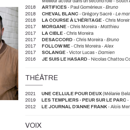
Meilleur acteur dans un second rôle - Sout
2018
ARTIFICES
- Paul Gomérieux -
Bruno
2018
CHEVAL BLANC
- Grégory Sacré -
Le mar
2018
LA COURSE À L'HÉRITAGE
- Chris Morei
2017
MORGANE
- Chris Moreira -
Matthieu
2017
LA CIBLE
- Chris Moreira
2017
DESACCORD
- Chris Moreira -
Bruno
2017
FOLLOW ME
- Chris Moreira -
Alex
2017
SOLANGE
- Victor Lucas -
Damien
2016
JE SUIS LE HASARD
- Nicolas Chattou C
THÉÂTRE
2021
UNE CELLULE POUR DEUX
(Mélanie Bela
2019
LES TEMPLIERS - PEUR SUR LE PARC
-
2012
LE JOURNAL D'ANNE FRANK
- Aloïs Me
VOIX