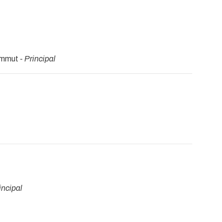
mmut -
Principal
incipal