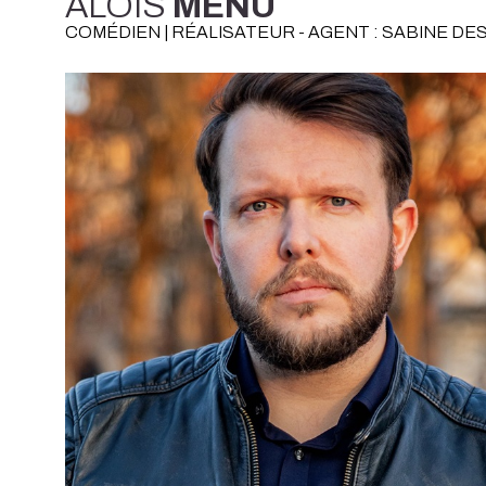
ALOÏS
MENU
COMÉDIEN | RÉALISATEUR - AGENT : SABINE D