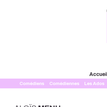
Accuei
Comédiens
Comédiennes
Les Ados