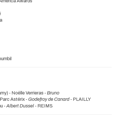
h America Awards
i
ra
oumbil
my) - Noëlle Verrieras -
Bruno
 Parc Astérix -
Godefroy de Canard
- PLAILLY
nu -
Albert Dussel
- REIMS