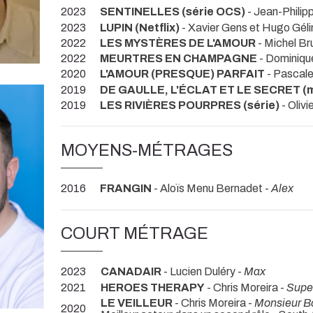
2023
SENTINELLES (série OCS)
- Jean-Philip
2023
LUPIN (Netflix)
- Xavier Gens et Hugo Géli
2022
LES MYSTÈRES DE L'AMOUR
- Michel Br
2022
MEURTRES EN CHAMPAGNE
- Dominiqu
2020
L'AMOUR (PRESQUE) PARFAIT
- Pascal
2019
DE GAULLE, L'ÉCLAT ET LE SECRET (mi
2019
LES RIVIÈRES POURPRES (série)
- Oliv
MOYENS-MÉTRAGES
2016
FRANGIN
- Aloïs Menu Bernadet -
Alex
COURT MÉTRAGE
2023
CANADAIR
- Lucien Duléry -
Max
2021
HEROES THERAPY
- Chris Moreira -
Supe
LE VEILLEUR
- Chris Moreira -
Monsieur B
2020