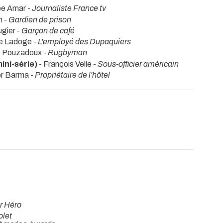
pe Amar -
Journaliste France tv
n -
Gardien de prison
ugier -
Garçon de café
e Ladoge -
L'employé des Dupaquiers
e Pouzadoux -
Rugbyman
ni-série)
- François Velle -
Sous-officier américain
ier Barma -
Propriétaire de l'hôtel
r Héro
olet