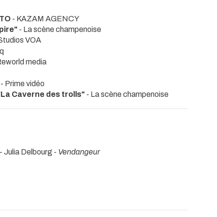
NTO
- KAZAM AGENCY
 pire"
- La scène champenoise
Studios VOA
iq
Reworld media
"
- Prime vidéo
"La Caverne des trolls"
- La scène champenoise
- Julia Delbourg -
Vendangeur