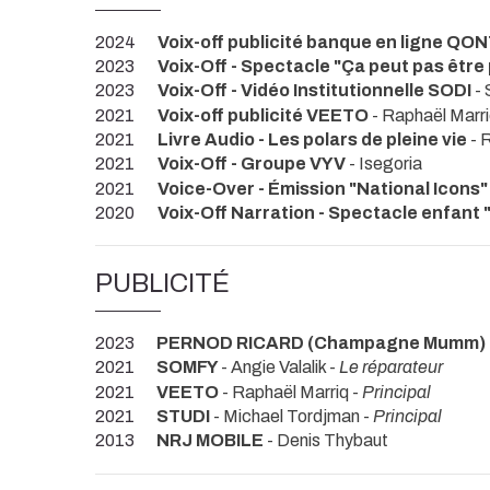
2024
Voix-off publicité banque en ligne QO
2023
Voix-Off - Spectacle "Ça peut pas être
2023
Voix-Off - Vidéo Institutionnelle SODI
- 
2021
Voix-off publicité VEETO
- Raphaël Marr
2021
Livre Audio - Les polars de pleine vie
- 
2021
Voix-Off - Groupe VYV
- Isegoria
2021
Voice-Over - Émission "National Icons
2020
Voix-Off Narration - Spectacle enfant 
PUBLICITÉ
2023
PERNOD RICARD (Champagne Mumm)
2021
SOMFY
- Angie Valalik -
Le réparateur
2021
VEETO
- Raphaël Marriq -
Principal
2021
STUDI
- Michael Tordjman -
Principal
2013
NRJ MOBILE
- Denis Thybaut