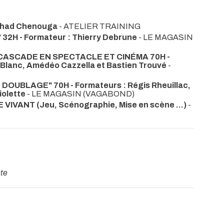
r Chad Chenouga
- ATELIER TRAINING
32H - Formateur : Thierry Debrune
- LE MAGASIN
CASCADE EN SPECTACLE ET CINÉMA 70H -
Blanc, Amédéo Cazzella et Bastien Trouvé
-
DOUBLAGE" 70H - Formateurs : Régis Rheuillac,
iolette
- LE MAGASIN (VAGABOND)
VANT (Jeu, Scénographie, Mise en scène ...)
-
te