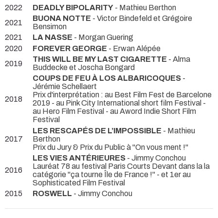
2022
DEADLY BIPOLARITY
- Mathieu Berthon
BUONA NOTTE
- Victor Bindefeld et Grégoire
2021
Bensimon
2021
LA NASSE
- Morgan Guering
2020
FOREVER GEORGE
- Erwan Alépée
THIS WILL BE MY LAST CIGARETTE
- Alma
2019
Buddecke et Joscha Bongard
COUPS DE FEU À LOS ALBARICOQUES
-
Jérémie Schellaert
Prix d'interprétation : au Best Film Fest de Barcelone
2018
2019 - au Pink City International short film Festival -
au Hero Film Festival - au Aword Indie Short Film
Festival
LES RESCAPÉS DE L’IMPOSSIBLE
- Mathieu
2017
Berthon
Prix du Jury & Prix du Public à "On vous ment !"
LES VIES ANTÉRIEURES
- Jimmy Conchou
Lauréat 78 au festival Paris Courts Devant dans la la
2016
catégorie "ça tourne Île de France !" - et 1er au
Sophisticated Film Festival
2015
ROSWELL
- Jimmy Conchou