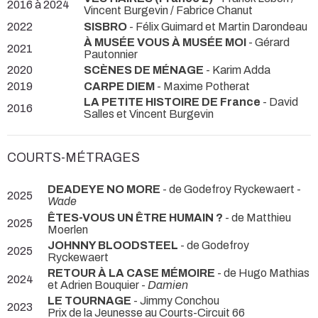
2016 à 2024
Vincent Burgevin / Fabrice Chanut
2022
SISBRO
- Félix Guimard et Martin Darondeau
À MUSÉE VOUS À MUSÉE MOI
- Gérard
2021
Pautonnier
2020
SCÈNES DE MÉNAGE
- Karim Adda
2019
CARPE DIEM
- Maxime Potherat
LA PETITE HISTOIRE DE France
- David
2016
Salles et Vincent Burgevin
COURTS-MÉTRAGES
DEADEYE NO MORE
- de Godefroy Ryckewaert -
2025
Wade
ÊTES-VOUS UN ÊTRE HUMAIN ?
- de Matthieu
2025
Moerlen
JOHNNY BLOODSTEEL
- de Godefroy
2025
Ryckewaert
RETOUR À LA CASE MÉMOIRE
- de Hugo Mathias
2024
et Adrien Bouquier -
Damien
LE TOURNAGE
- Jimmy Conchou
2023
Prix de la Jeunesse au Courts-Circuit 66