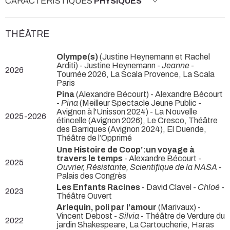
CARACTÉRISTIQUES
PHYSIQUES
THÉÂTRE
Olympe(s)
(Justine Heynemann et Rachel
Arditi) - Justine Heynemann -
Jeanne
-
2026
Tournée 2026, La Scala Provence, La Scala
Paris
Pina
(Alexandre Bécourt) - Alexandre Bécourt
-
Pina
(Meilleur Spectacle Jeune Public -
Avignon à l'Unisson 2024) - La Nouvelle
2025-2026
étincelle (Avignon 2026), Le Cresco, Théâtre
des Barriques (Avignon 2024), El Duende,
Théâtre de l’Opprimé
Une Histoire de Coop’:un voyage à
travers le temps
- Alexandre Bécourt -
2025
Ouvrier, Résistante, Scientifique de la NASA
-
Palais des Congrès
Les Enfants Racines
- David Clavel -
Chloé
-
2023
Théâtre Ouvert
Arlequin, poli par l’amour
(Marivaux) -
Vincent Debost -
Silvia
- Théâtre de Verdure du
2022
jardin Shakespeare, La Cartoucherie, Haras