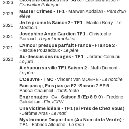
2023
Conseiller Politique
Master Crimes - TF1
- Marwen Abdallah -
Père d'un
2023
élève
Je te promets Saison2 - TF1
- Marilou Berry -
Le
2021
Médecin
Joséphine Ange Gardien TF1
- Christophe
2021
Barraud -
l'agent immobilier
L’Amour presque parfait France - France 2
-
2021
Pascale Pouzadoux -
Le père
Au-dessus des nuages - TF1
- Jérôme Cornuau -
2020
Le juré
A chacun sa ville TF1 Saison 2
- Nath Dumont -
Le père
L’Oeuvre - TMC
- Vincent Van MOERE -
Le notaire
Fais pas çi, Fais pas ça F2 -Saison 7 EP 6
-
Pascal Chaumeil -
l'architecte
Engrenages - C+ - Saison 5 (Ep 8 & 9)
- Frédéric
Balekdjian -
Flic IGPN
Une victime idéale - TF1 (Si Près de Chez Vous)
- Jérôme Aras -
Le mari
Mystérieuse Disparition (Au Nom de la Vérité) -
TF1
- Fabrice Allouche -
Le mari