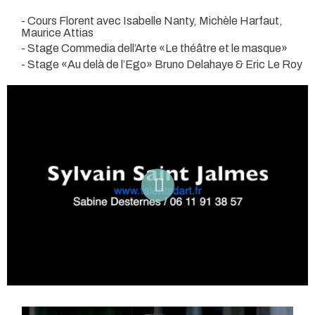
- Cours Florent avec Isabelle Nanty, Michèle Harfaut,
Maurice Attias
- Stage Commedia dell’Arte «Le théâtre et le masque»
- Stage «Au delà de l’Ego» Bruno Delahaye & Eric Le Roy