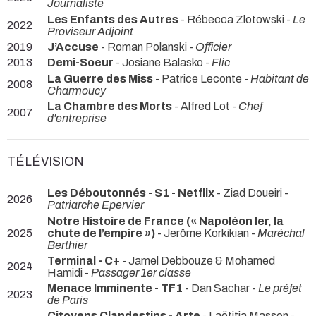
Journaliste
Les Enfants des Autres
- Rébecca Zlotowski -
Le
2022
Proviseur Adjoint
2019
J’Accuse
- Roman Polanski -
Officier
2013
Demi-Soeur
- Josiane Balasko -
Flic
La Guerre des Miss
- Patrice Leconte -
Habitant de
2008
Charmoucy
La Chambre des Morts
- Alfred Lot -
Chef
2007
d'entreprise
TÉLÉVISION
Les Déboutonnés - S1 - Netflix
- Ziad Doueiri -
2026
Patriarche Epervier
Notre Histoire de France (« Napoléon Ier, la
2025
chute de l’empire »)
- Jerôme Korkikian -
Maréchal
Berthier
Terminal - C+
- Jamel Debbouze & Mohamed
2024
Hamidi -
Passager 1er classe
Menace Imminente - TF1
- Dan Sachar -
Le préfet
2023
de Paris
Citoyens Clandestins - Arte
- Laëtitia Masson -