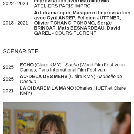
Improvisation avec Mathilde MIR
-
2022 - 2023
ATELIERS PARIS IMPRO
Art dramatique, Masque et Improvisation
avec Cyril ANREP, Félicien JUTTNER,
2018 - 2021
Olivier TCHANG-TCHONG, Serge
BRINCAT, Mats BESNARDEAU, David
GAREL
- COURS FLORENT
SCÉNARISTE
ECHO
(Claire KMY) -
Sasha
(World Film Festival in
2025
Cannes, Paris International Film Festival)
AU-DELÀ DES MERS
(Claire KMY) -
Isabelle de
2025
Castille
LA CI DAREM LA MANO
(Charles HUET et Claire
2021
KMY)