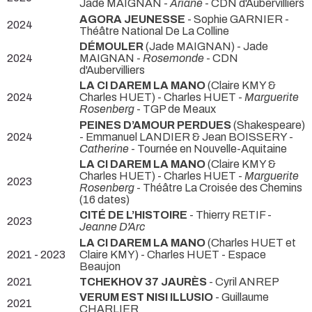
Jade MAIGNAN -
Ariane
- CDN d'Aubervilliers
AGORA JEUNESSE
- Sophie GARNIER
-
2024
Théâtre National De La Colline
DÉMOULER
(Jade MAIGNAN) - Jade
2024
MAIGNAN -
Rosemonde
- CDN
d'Aubervilliers
LA CI DAREM LA MANO
(Claire KMY &
2024
Charles HUET) - Charles HUET -
Marguerite
Rosenberg
- TGP de Meaux
PEINES D’AMOUR PERDUES
(Shakespeare)
2024
- Emmanuel LANDIER & Jean BOISSERY -
Catherine
- Tournée en Nouvelle-Aquitaine
LA CI DAREM LA MANO
(Claire KMY &
Charles HUET) - Charles HUET -
Marguerite
2023
Rosenberg
- Théâtre La Croisée des Chemins
(16 dates)
CITÉ DE L’HISTOIRE
- Thierry RETIF -
2023
Jeanne D'Arc
LA CI DAREM LA MANO
(Charles HUET et
2021 - 2023
Claire KMY) - Charles HUET
- Espace
Beaujon
2021
TCHEKHOV 37 JAURÈS
- Cyril ANREP
VERUM EST NISI ILLUSIO
- Guillaume
2021
CHARLIER