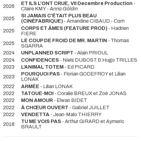
ET ILS L'ONT CRUE, VII Decembre Production
-
2026
Claire KMY -
Anna Göldin
SI JAMAIS C'ÉTAIT PLUS BEAU
2025
(CINÉFABRIQUE)
- Amandine CIBAUD -
Cam
CORPS ET ÂMES (FEATURE PROD)
- Hadrien
2025
FIERE
LE COUP DE FROID DE MR. MARTIN
- Thomas
2025
SGARRA
2024
UNPLANNED SCRIPT
- Alain PRIOUL
2024
CONFIDENCES
- Niels DUBOST & Hugo TRILLES
2023
L’ANIMAL TOTEM
- Ed PICARD
POURQUOI PAS
- Florian GODEFROY et Lilian
2023
LONAK
2022
ARMÉE
- Lilian LONAK
2022
TATOUE-MOI
- Coralie BREUX et Zoé JONAS
2022
MON AMOUR
- Elwan BIDET
2022
À CHŒUR OUVERT
- Gabriel JUILLET
2022
VENDETTA
- Jean-Malo THIERRY
TU ME VOIS PAS
- Arthur GIRARD et Aymeric
2018
BRAULT