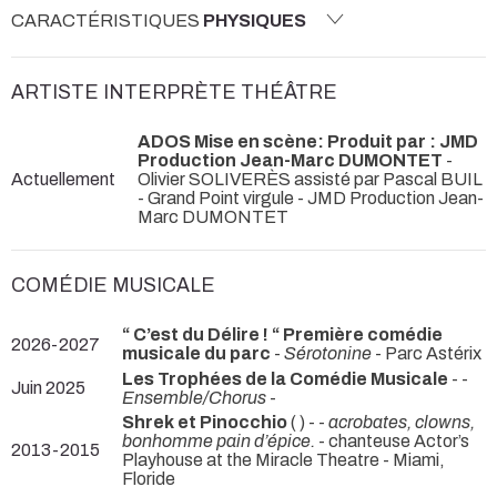
CARACTÉRISTIQUES
PHYSIQUES
ARTISTE INTERPRÈTE THÉÂTRE
ADOS Mise en scène: Produit par : JMD
Production Jean-Marc DUMONTET
-
Actuellement
Olivier SOLIVERÈS assisté par Pascal BUIL
- Grand Point virgule - JMD Production Jean-
Marc DUMONTET
COMÉDIE MUSICALE
“ C’est du Délire ! “ Première comédie
2026-2027
musicale du parc
-
Sérotonine
- Parc Astérix
Les Trophées de la Comédie Musicale
- -
Juin 2025
Ensemble/Chorus
-
Shrek et Pinocchio
( ) - -
acrobates, clowns,
bonhomme pain d’épice.
- chanteuse Actor’s
2013-2015
Playhouse at the Miracle Theatre - Miami,
Floride