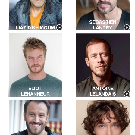
SÉBASTIEN
LIAZID KHIMOUM
LANDRY
ELIOT
ANTOINE
LEHANNEUR
LELANDAIS