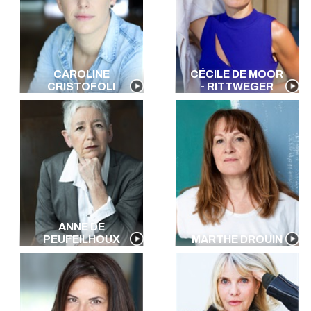
CAROLINE
CÉCILE DE MOOR
CRISTOFOLI
- RITTWEGER
ANNE DE
PEUFEILHOUX
MARTHE DROUIN