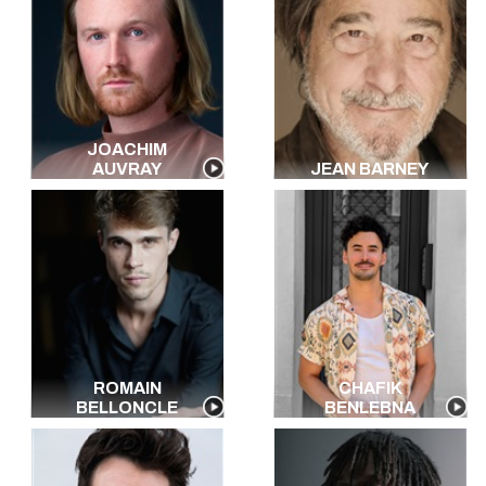
JOACHIM
AUVRAY
JEAN BARNEY
ROMAIN
CHAFIK
BELLONCLE
BENLEBNA