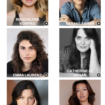
MAGDALENA
KORPAS
SARAH LABHAR
CATHERINE LE
EMMA LAURENT
HÉNAN