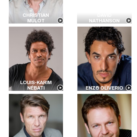
CHRISTIAN
DAVID
MULOT
NATHANSON
LOUIS-KARIM
NÉBATI
ENZO OLIVERIO