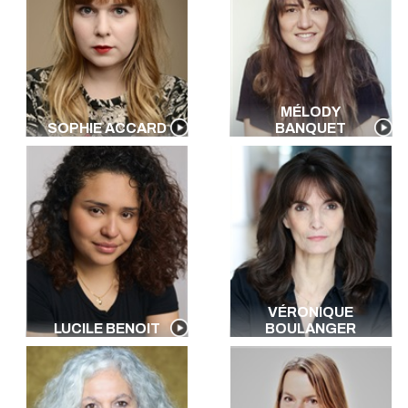
Italien
Allemand
Portugais
Polonais
Américain
MÉLODY
Néerlandais
SOPHIE ACCARD
BANQUET
Arabe
Russe
Kabyle
Vietnamien
Créole
Algérien
Ch'ti
Peulh
Chinois
VÉRONIQUE
LUCILE BENOIT
BOULANGER
Mandarin
Brésilien
Toutes les langues