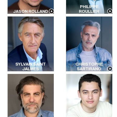
PHILIPPE
JASON ROLLAND
ROULLIER
SYLVAIN SAINT
CHRISTOPHE
JALMES
SARTIRANO