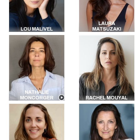
LAURA
LOU MALIVEL
MATSUZAKI
NATHALIE
MONCORGER
RACHEL MOUYAL