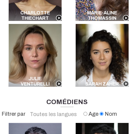
CHARLOTTE
MARIE-ALINE
THIECHART
THOMASSIN
JULIE
VENTURELLI
SARAH ZAHER
COMÉDIENS
Filtrer par
Age
Nom
Toutes les langues
Français
Anglais