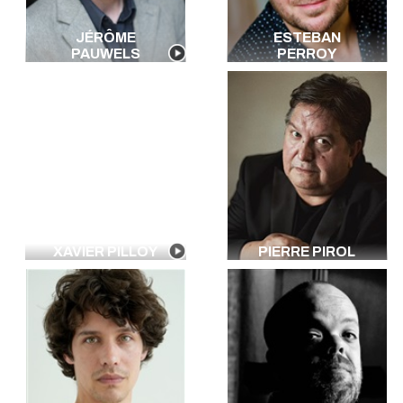
JÉRÔME
ESTEBAN
PAUWELS
PERROY
XAVIER PILLOY
PIERRE PIROL