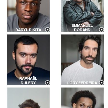
EMMANUEL
DARYL DIKITA
DORAND
RAPHAËL
DULÉRY
LORY FERREIRA