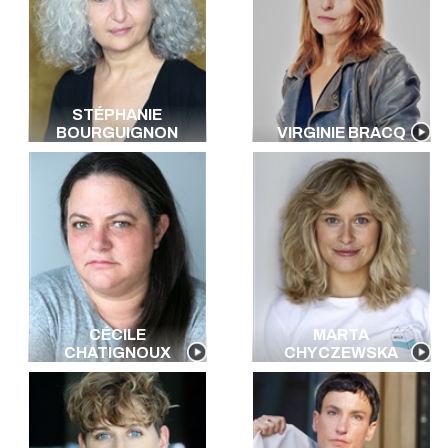
STÉPHANIE
BOURGUIGNON
VIRGINIE BRACQ
CÉCILE
MARTA
CHATIGNOUX
CHYCZEWSKA