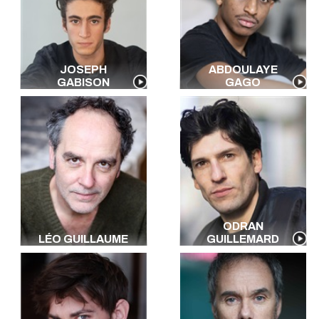
JOSEPH
ABDOULAYE
GABISON
GAGO
ODRAN
LÉO GUILLAUME
GUILLEMARD