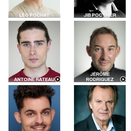
LÉO POCHAT
JIB POCTHIER
JÉRÔME
ANTOINE RATEAU
RODRIGUEZ