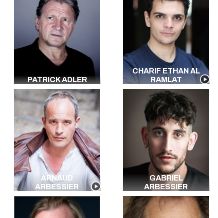
Espagnol
Italien
Allemand
Portugais
Polonais
Américain
CHARIF ETHAN AL
Néerlandais
PATRICK ADLER
RAMLAT
Arabe
Russe
Kabyle
Vietnamien
Créole
Algérien
Ch'ti
Peulh
Chinois
ARNAUD
GABRIEL
ARBESSIER
ARBESSIER
Mandarin
Brésilien
Toutes les langues