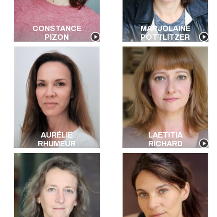
CONSTANCE
MARJOLAINE
PIZON
POTTLITZER
AURÉLIE
LAETITIA
RHUMEUR
RICHARD