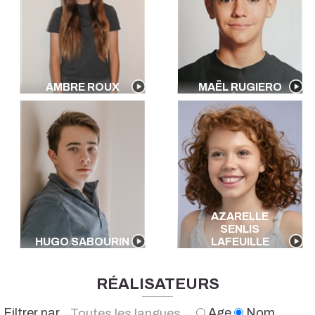
Allemand
Portugais
Polonais
Américain
Néerlandais
AMBRE ROUX
MAËL RUGIERO
Arabe
Russe
Kabyle
Vietnamien
Créole
Algérien
Ch'ti
Peulh
AZARELLE
Chinois
SENLIS
HUGO SABOURIN
LAFEUILLE
Mandarin
Brésilien
Toutes les langues
RÉALISATEURS
Filtrer par
Age
Nom
Toutes les langues