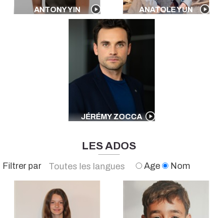
ANTONY YIN
ANATOLE YUN
JÉRÉMY ZOCCA
LES ADOS
Filtrer par
Age
Nom
Toutes les langues
Français
Anglais
Espagnol
Italien